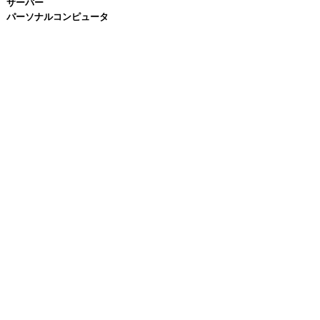
サーバー
パーソナルコンピュータ
株式会社 日星電機
〒060-0906 札幌市東区北6条東4丁目1番地7 deAUNEさっぽろ5階
TEL.011-731-7231
FAX.011-712-0042
Copyright (C) Nissei Denki Co,. Ltd. All Rights Reserved.
プライバシーポリシー