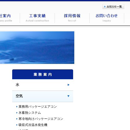
水
空気
業務用パッケージエアコン
氷蓄熱システム
寒冷地向けパッケージエアコン
吸収式冷温水発生機