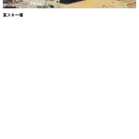
某スキー場
株式会社 日星電機
〒060-0906 札幌市東区北6条東4丁目1番地7 deAUNEさっぽろ5階
TEL.011-731-7231
FAX.011-712-0042
Copyright (C) Nissei Denki Co,. Ltd. All Rights Reserved.
プライバシーポリシー